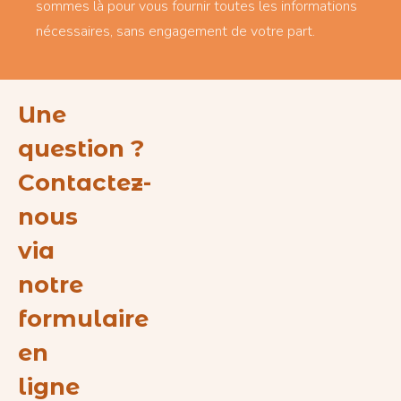
sommes là pour vous fournir toutes les informations
nécessaires, sans engagement de votre part.
Une
question ?
Contactez-
nous
via
notre
formulaire
en
ligne