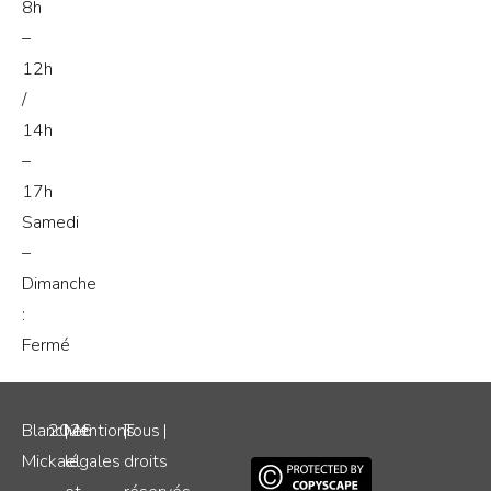
8h
–
12h
/
14h
–
17h
Samedi
–
Dimanche
:
Fermé
Blanchet
2026
|
Mentions
|
Tous
|
Mickael
légales
droits