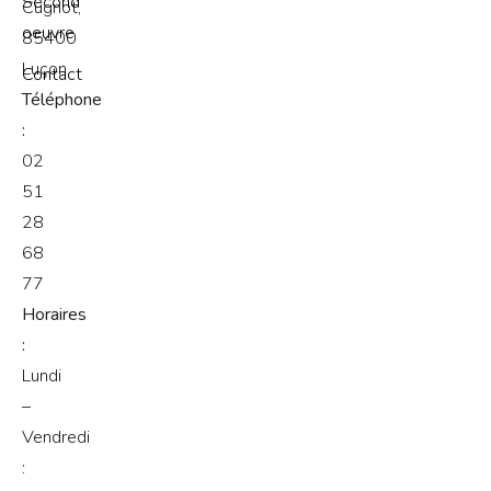
Second
Cugnot,
oeuvre
85400
Luçon
Contact
Téléphone
:
02
51
28
68
77
Horaires
:
Lundi
–
Vendredi
: