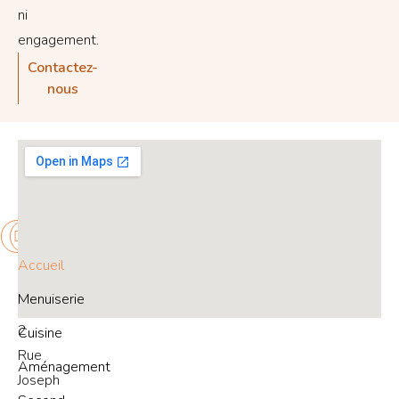
ni
engagement.
Contactez-
nous
Informations
de
contact
Accueil
Adresse
Menuiserie
:
2
Cuisine
Rue
Aménagement
Joseph