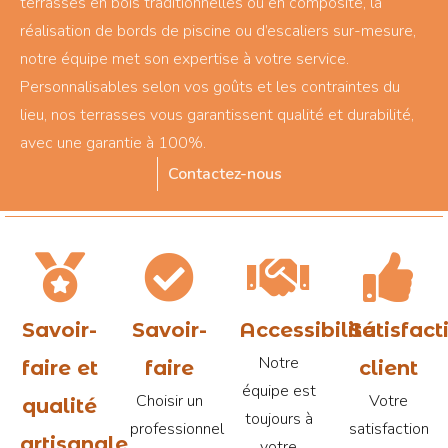
terrasses en bois traditionnelles ou en composite, la
réalisation de bords de piscine ou d’escaliers sur-mesure,
notre équipe met son expertise à votre service.
Personnalisables selon vos goûts et les contraintes du
lieu, nos terrasses vous garantissent qualité et durabilité,
avec une garantie à 100%.
Contactez-nous
Savoir-
Savoir-
Accessibilité
Satisfact
Notre
faire et
faire
client
équipe est
Choisir un
Votre
qualité
toujours à
professionnel
satisfaction
artisanale
votre