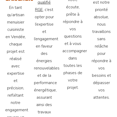
qualifié
est notre
écoute,
En tant
RGE
, c’est
priorité
prête à
qu’artisan
opter pour
absolue,
répondre à
menuisier
l’expertise
nous
vos
cuisiniste
et
travaillons
questions
en Vendée,
l’engagement
sans
et à vous
chaque
en faveur
relâche
accompagner
projet est
des
pour
dans
réalisé
énergies
répondre à
toutes les
avec
renouvelables
vos
phases de
expertise
et de la
besoins et
votre
et
performance
dépasser
projet.
précision,
énergétique,
vos
reflétant
assurant
attentes.
notre
ainsi des
engagement
travaux