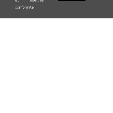
et
réservés
conformité